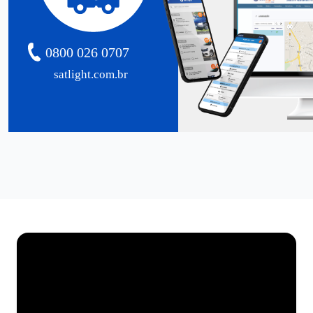
0800 026 0707
satlight.com.br