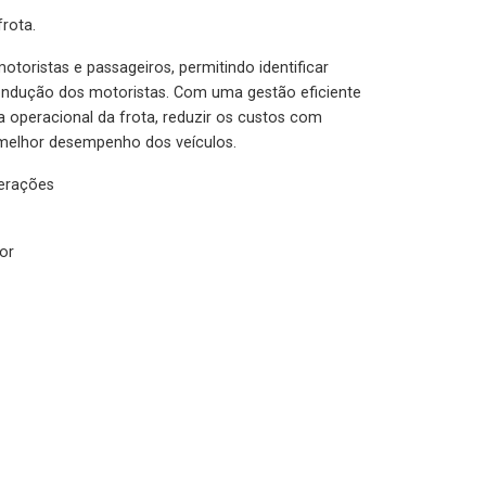
rota.
otoristas e passageiros, permitindo identificar
condução dos motoristas. Com uma gestão eficiente
ia operacional da frota, reduzir os custos com
melhor desempenho dos veículos.
lerações
or