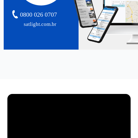
0800 026 0707
satlight.com.br