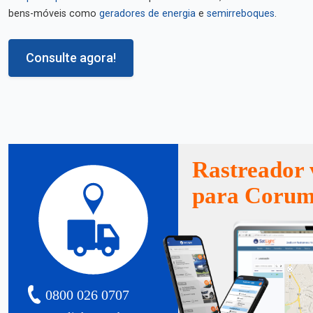
bens-móveis como
geradores de energia
e
semirreboques
.
Consulte agora!
Rastreador 
para Corum
0800 026 0707