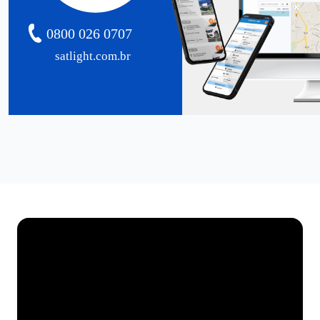
0800 026 0707
satlight.com.br