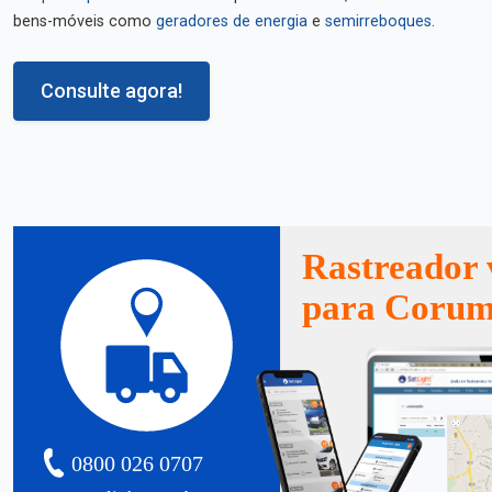
bens-móveis como
geradores de energia
e
semirreboques
.
Consulte agora!
Rastreador 
para Corum
0800 026 0707