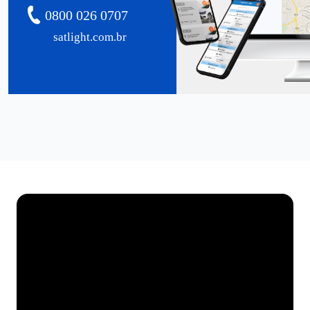
0800 026 0707
satlight.com.br