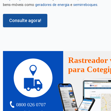
bens-móveis como
geradores de energia
e
semirreboques
.
Consulte agora!
Rastreador 
para Cotegi
0800 026 0707