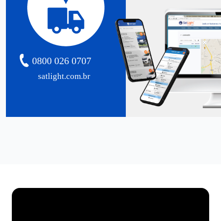
0800 026 0707
satlight.com.br