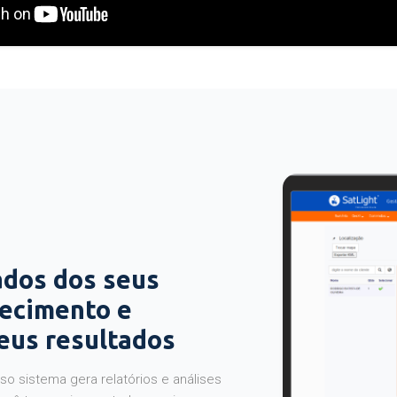
ados dos seus
hecimento e
seus resultados
o sistema gera relatórios e análises
ocê tem maior controle e mais segurança