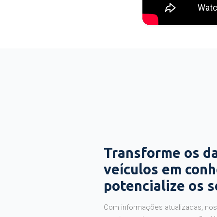
Transforme os d
veículos em con
potencialize os 
Com informações atualizadas, noss
precisas sobre a sua operação. V