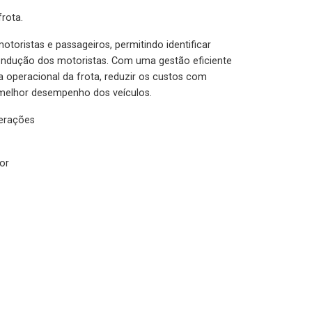
rota.
otoristas e passageiros, permitindo identificar
condução dos motoristas. Com uma gestão eficiente
ia operacional da frota, reduzir os custos com
melhor desempenho dos veículos.
lerações
or