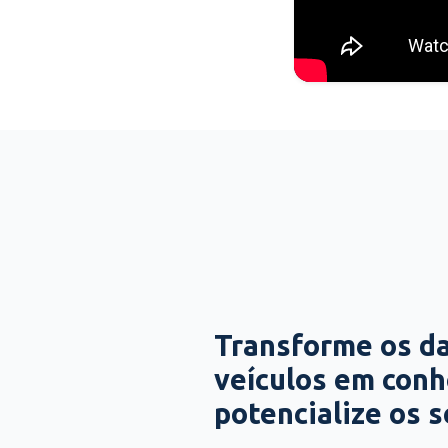
Transforme os d
veículos em con
potencialize os 