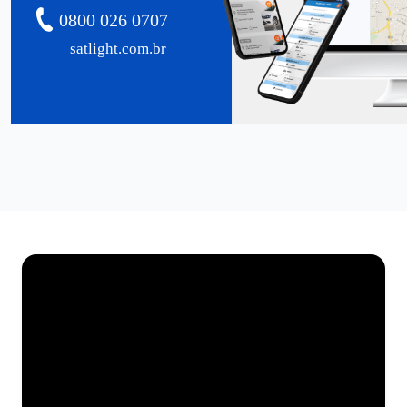
0800 026 0707
satlight.com.br