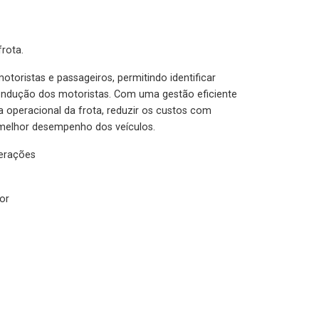
rota.
otoristas e passageiros, permitindo identificar
condução dos motoristas. Com uma gestão eficiente
ia operacional da frota, reduzir os custos com
melhor desempenho dos veículos.
lerações
or