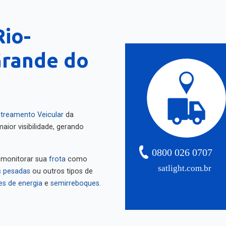
Rio-
Grande do
treamento Veicular
da
aior visibilidade, gerando
0800 026 0707
 monitorar sua
frota
como
satlight.com.br
 pesadas
ou outros tipos de
es de energia
e
semirreboques
.