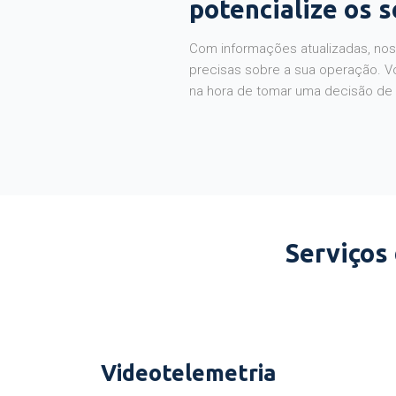
potencialize os 
Com informações atualizadas, noss
precisas sobre a sua operação. V
na hora de tomar uma decisão de
Serviços
Videotelemetria