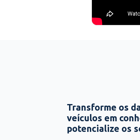
Transforme os d
veículos em con
potencialize os 