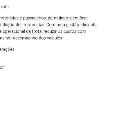
rota.
otoristas e passageiros, permitindo identificar
condução dos motoristas. Com uma gestão eficiente
ia operacional da frota, reduzir os custos com
melhor desempenho dos veículos.
lerações
or