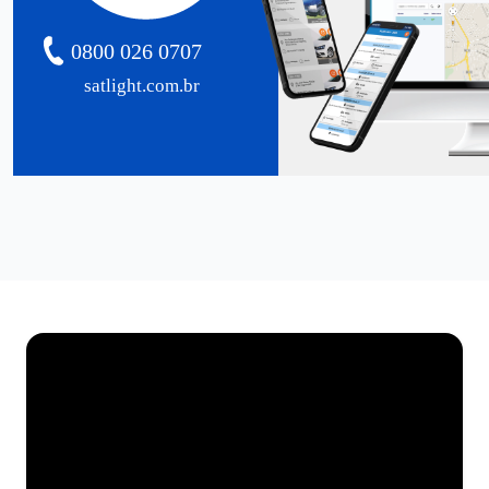
0800 026 0707
satlight.com.br