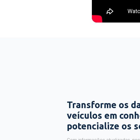
Transforme os d
veículos em con
potencialize os 