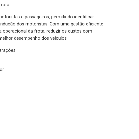
rota.
otoristas e passageiros, permitindo identificar
condução dos motoristas. Com uma gestão eficiente
ia operacional da frota, reduzir os custos com
melhor desempenho dos veículos.
lerações
or