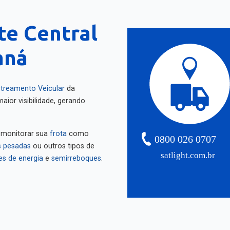
te Central
aná
treamento Veicular
da
aior visibilidade, gerando
 monitorar sua
frota
como
0800 026 0707
 pesadas
ou outros tipos de
satlight.com.br
es de energia
e
semirreboques
.