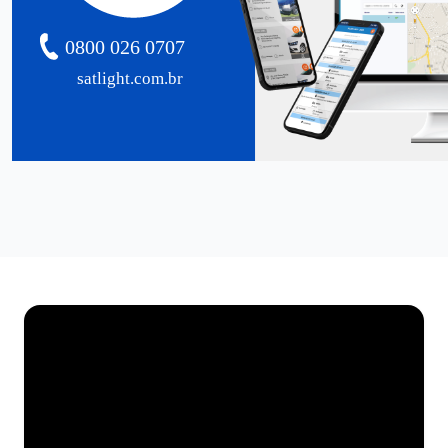
0800 026 0707
satlight.com.br