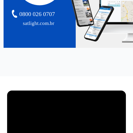
0800 026 0707
satlight.com.br