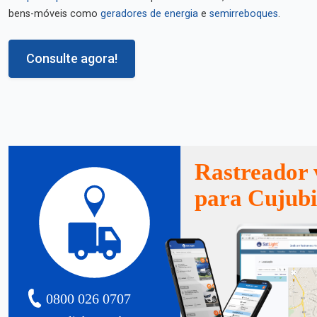
bens-móveis como
geradores de energia
e
semirreboques
.
Consulte agora!
Rastreador 
para Cujub
0800 026 0707