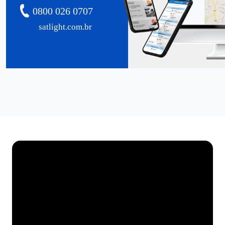
0800 026 0707
satlight.com.br