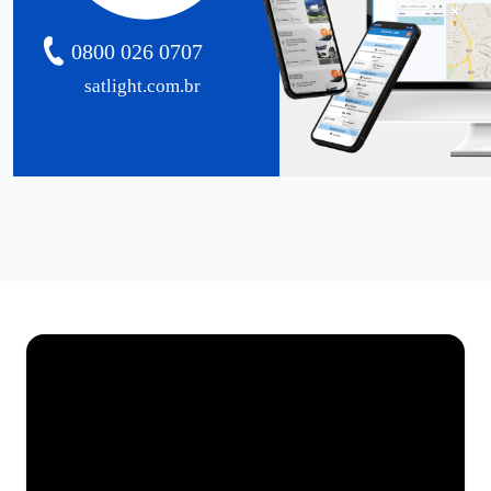
0800 026 0707
satlight.com.br