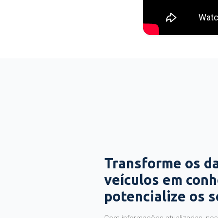
Transforme os d
veículos em con
potencialize os 