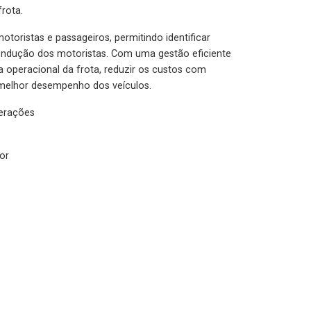
rota.
otoristas e passageiros, permitindo identificar
condução dos motoristas. Com uma gestão eficiente
ia operacional da frota, reduzir os custos com
melhor desempenho dos veículos.
lerações
or