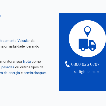
e
treamento Veicular
da
aior visibilidade, gerando
 monitorar sua
frota
como
0800 026 0707
 pesadas
ou outros tipos de
satlight.com.br
es de energia
e
semirreboques
.