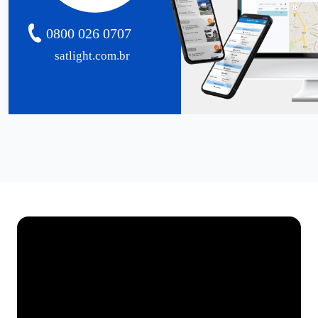
0800 026 0707
satlight.com.br