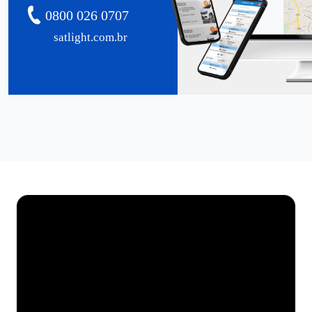
0800 026 0707
satlight.com.br