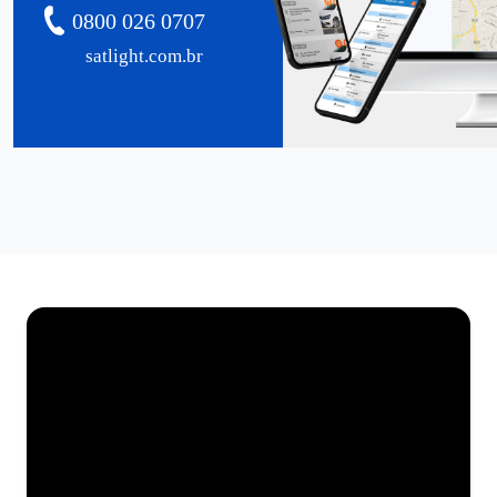
0800 026 0707
satlight.com.br