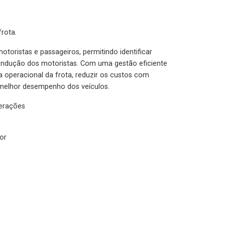
rota.
otoristas e passageiros, permitindo identificar
condução dos motoristas. Com uma gestão eficiente
ia operacional da frota, reduzir os custos com
melhor desempenho dos veículos.
lerações
or