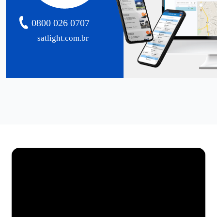
0800 026 0707
satlight.com.br