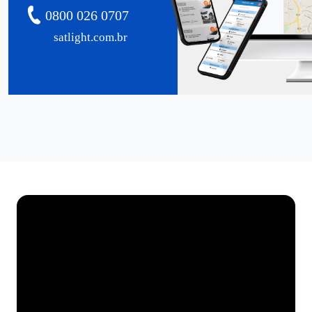
0800 026 0707
satlight.com.br