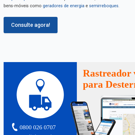
bens-móveis como
geradores de energia
e
semirreboques
.
Consulte agora!
Rastreador 
para Dester
0800 026 0707