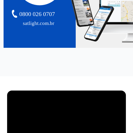
0800 026 0707
satlight.com.br