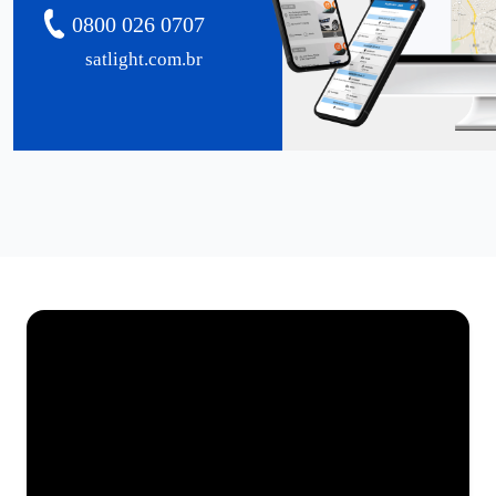
0800 026 0707
satlight.com.br