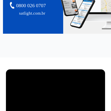
0800 026 0707
satlight.com.br