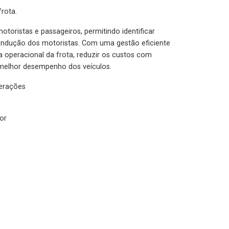
rota.
otoristas e passageiros, permitindo identificar
condução dos motoristas. Com uma gestão eficiente
ia operacional da frota, reduzir os custos com
melhor desempenho dos veículos.
lerações
or