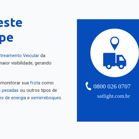
este
ipe
treamento Veicular
da
aior visibilidade, gerando
 monitorar sua
frota
como
0800 026 0707
 pesadas
ou outros tipos de
satlight.com.br
es de energia
e
semirreboques
.