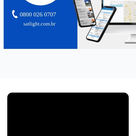
0800 026 0707
satlight.com.br