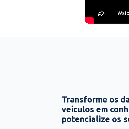
Transforme os d
veículos em con
potencialize os 