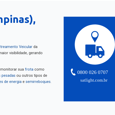
mpinas),
treamento Veicular
da
aior visibilidade, gerando
 monitorar sua
frota
como
0800 026 0707
 pesadas
ou outros tipos de
satlight.com.br
es de energia
e
semirreboques
.