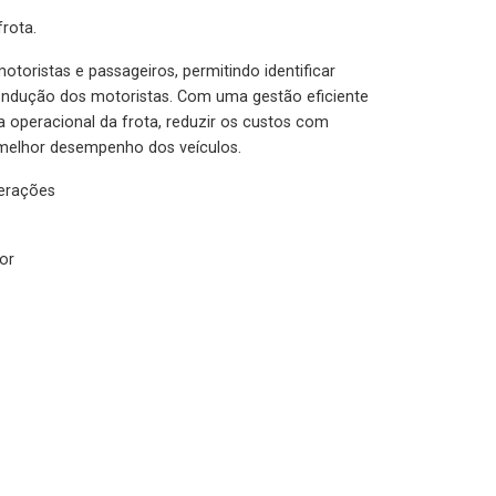
rota.
otoristas e passageiros, permitindo identificar
condução dos motoristas. Com uma gestão eficiente
ia operacional da frota, reduzir os custos com
melhor desempenho dos veículos.
lerações
or