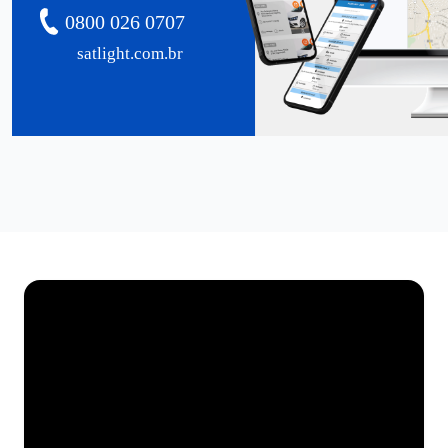
0800 026 0707
satlight.com.br