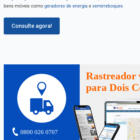
bens-móveis como
geradores de energia
e
semirreboques
.
Consulte agora!
Rastreador 
para Dois C
0800 026 0707