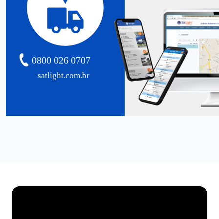
0800 026 0707
satlight.com.br