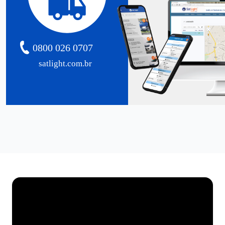
0800 026 0707
satlight.com.br