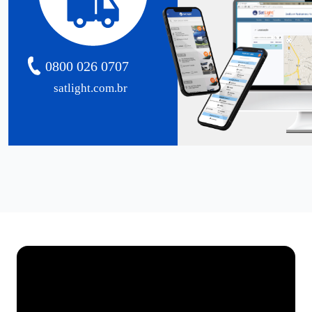
0800 026 0707
satlight.com.br