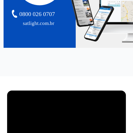
0800 026 0707
satlight.com.br