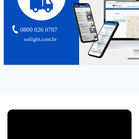
0800 026 0707
satlight.com.br