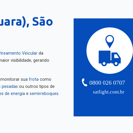
ara), São
treamento Veicular
da
aior visibilidade, gerando
 monitorar sua
frota
como
0800 026 0707
 pesadas
ou outros tipos de
satlight.com.br
es de energia
e
semirreboques
.