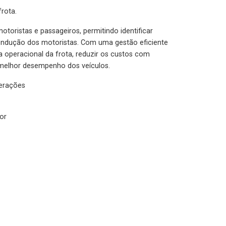
rota.
otoristas e passageiros, permitindo identificar
condução dos motoristas. Com uma gestão eficiente
ia operacional da frota, reduzir os custos com
melhor desempenho dos veículos.
lerações
or