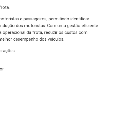
rota.
otoristas e passageiros, permitindo identificar
condução dos motoristas. Com uma gestão eficiente
ia operacional da frota, reduzir os custos com
melhor desempenho dos veículos.
lerações
or