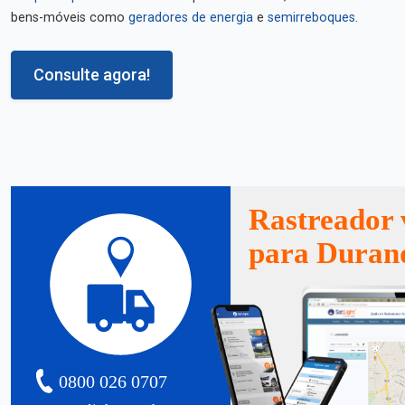
bens-móveis como
geradores de energia
e
semirreboques
.
Consulte agora!
Rastreador 
para Duran
0800 026 0707