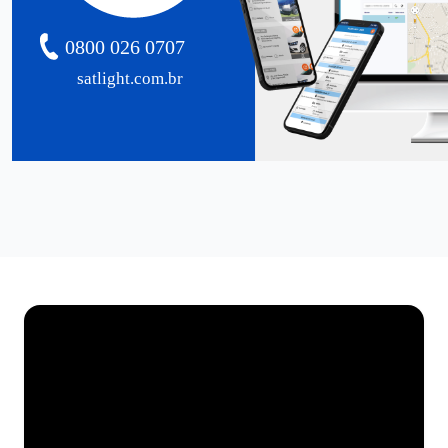
0800 026 0707
satlight.com.br