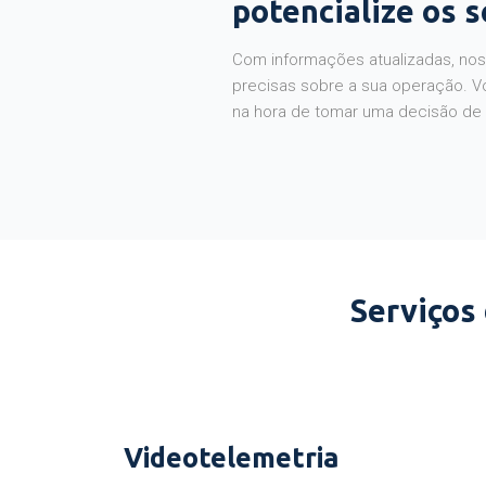
potencialize os 
Com informações atualizadas, noss
precisas sobre a sua operação. V
na hora de tomar uma decisão de
Serviços
Videotelemetria