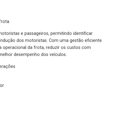
rota.
otoristas e passageiros, permitindo identificar
condução dos motoristas. Com uma gestão eficiente
ia operacional da frota, reduzir os custos com
melhor desempenho dos veículos.
lerações
or