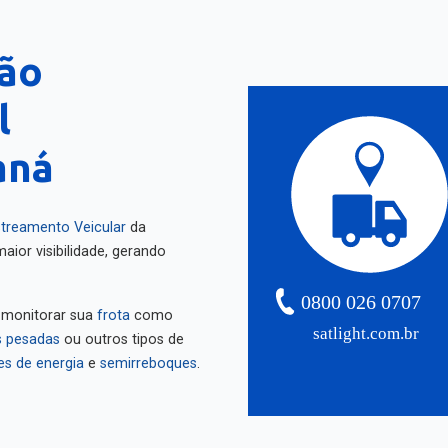
rão
l
aná
treamento Veicular
da
aior visibilidade, gerando
0800 026 0707
 monitorar sua
frota
como
satlight.com.br
 pesadas
ou outros tipos de
es de energia
e
semirreboques
.