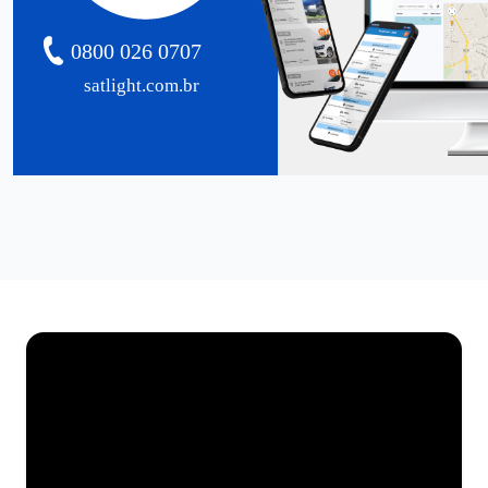
0800 026 0707
satlight.com.br