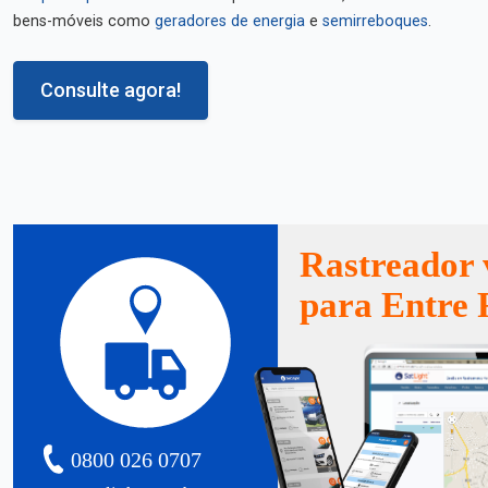
bens-móveis como
geradores de energia
e
semirreboques
.
Consulte agora!
Rastreador 
para Entre 
0800 026 0707