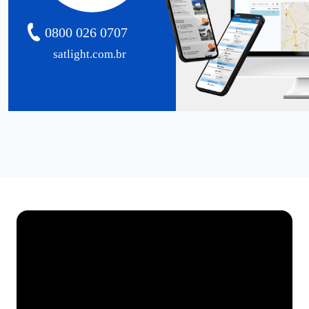
0800 026 0707
satlight.com.br